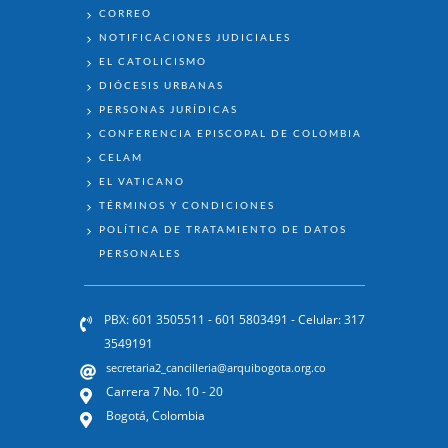
ENLACES
CORREO
NOTIFICACIONES JUDICIALES
EL CATOLICISMO
DIÓCESIS URBANAS
PERSONAS JURÍDICAS
CONFERENCIA EPISCOPAL DE COLOMBIA
CELAM
EL VATICANO
TÉRMINOS Y CONDICIONES
POLÍTICA DE TRATAMIENTO DE DATOS
PERSONALES
PBX: 601 3505511 - 601 5803491 - Celular: 317
3549191
secretaria2_cancilleria@arquibogota.org.co
Carrera 7 No. 10 - 20
Bogotá, Colombia