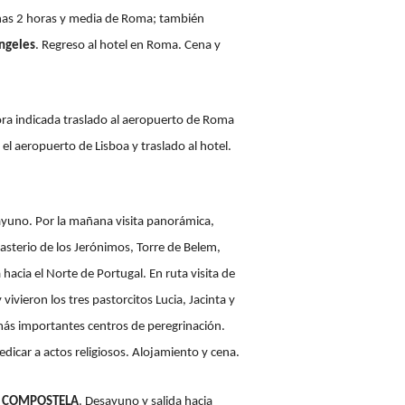
nas 2 horas y media de Roma; también
Ángeles
. Regreso al hotel en Roma. Cena y
ora indicada traslado al aeropuerto de Roma
el aeropuerto de Lisboa y traslado al hotel.
ayuno. Por la mañana visita panorámica,
sterio de los Jerónimos, Torre de Belem,
acia el Norte de Portugal. En ruta visita de
ivieron los tres pastorcitos Lucia, Jacinta y
más importantes centros de peregrinación.
dedicar a actos religiosos. Alojamiento y cena.
DE COMPOSTELA
. Desayuno y salida hacia