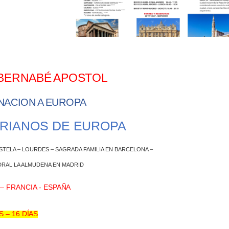
BERNABÉ
APOSTOL
NACION
A
EUROPA
RIANOS DE
EUROPA
STELA – LOURDES – SAGRADA FAMILIA EN BARCELONA –
DRAL LA ALMUDENA EN MADRID
 – FRANCIA -
ESPAÑA
S – 16
DÍAS