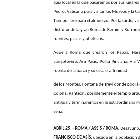
guía local en la que pasaremos por sus lugares
Pedro, Vaticano para visitar los Museos y la Capi
Tiempo libre para el almuerzo. Por la tarde, vi
disfrutar de la gran Roma de Bernini y Borromi
fuentes, plazas y obeliscos.
Aquella Roma que crearon los Papas. Har
Lungotevere, Ara Pacis, Porta Pinciana, Via 
fuente de la barca y su escalera Trinidad
de los Montes, Fontana de Trevi donde podrá c
Colona, Panteón, posiblemente el templo arq
antigua y terminaremos en la extraordinaria P
cena.
ABRIL 25. - ROMA / ASSIS / ROMA
. Desayuno. 
FRANCISCO DE ASÍS
, ubicada en la población 