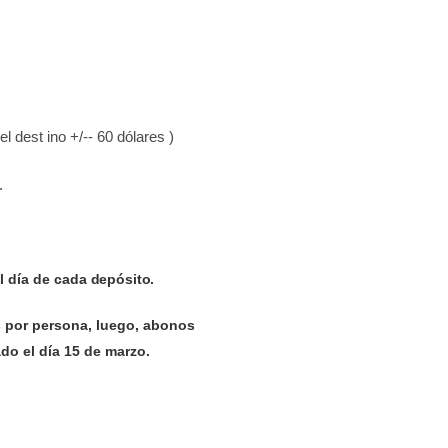
l dest ino +/-- 60 dólares
)
.
l día de cada
depósito.
s por persona, luego, abonos
do el día 15 de marzo.